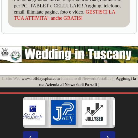
per PC, TABLET e CELLULARI! Aggiungi telefono,
email, illimitate pagine, foto e video.
GESTISCI LA
TUA ATTIVITA': anche GRATIS!
il Sito Web
www.holidayspisa.com
è membro di NetworkPortali.it | [
Aggiungi la
tua Azienda al Network di Portali
]
❮
❯