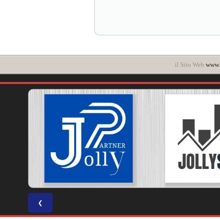
il Sito Web
www.
❮