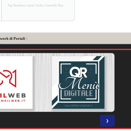
Tag Residence Isola Verde, Cisanello Pisa
work di Portali
]
❯