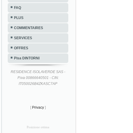
FAQ
PLUS
COMMENTAIRES
SERVICES
OFFRES
Pisa DINTORNI
RESIDENCE ISOLAVERDE SAS -
P.iva 00866640501 - CIN:
IT050026B4ZKASC7AP
[
Privacy
]
Posizione ottima