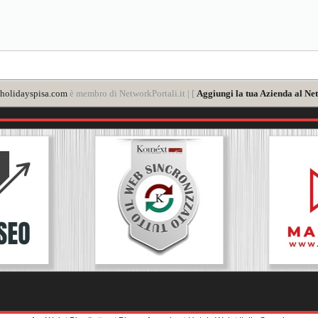
holidayspisa.com
è membro di NetworkPortali.it | [
Aggiungi la tua Azienda al Net