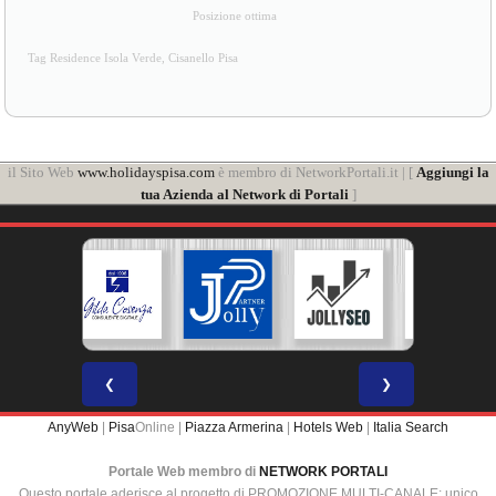
Posizione ottima
Tag Residence Isola Verde, Cisanello Pisa
il Sito Web
www.holidayspisa.com
è membro di NetworkPortali.it | [
Aggiungi la
tua Azienda al Network di Portali
]
❮
❯
AnyWeb
|
Pisa
Online |
Piazza Armerina
|
Hotels Web
|
Italia Search
Portale Web membro di
NETWORK PORTALI
Questo portale aderisce al progetto di PROMOZIONE MULTI-CANALE: unico