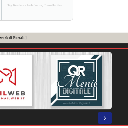
Tag Residence Isola Verde, Cisanello Pisa
work di Portali
]
❯