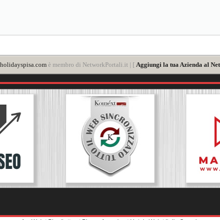
holidayspisa.com
è membro di NetworkPortali.it | [
Aggiungi la tua Azienda al Net