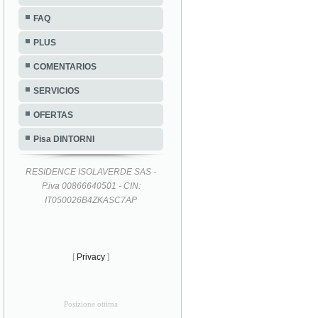
FAQ
PLUS
COMENTARIOS
SERVICIOS
OFERTAS
Pisa DINTORNI
RESIDENCE ISOLAVERDE SAS -
P.iva 00866640501 - CIN:
IT050026B4ZKASC7AP
[
Privacy
]
Posizione ottima