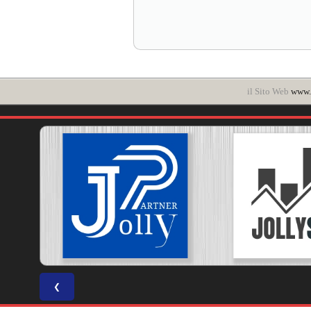
il Sito Web
www.
❮