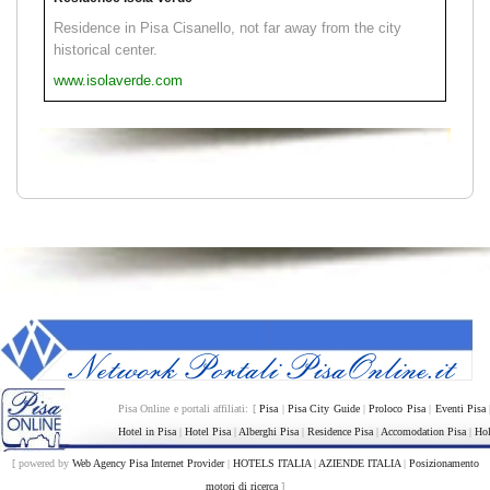
Residence in Pisa Cisanello, not far away from the city
historical center.
www.isolaverde.com
Pisa Online e portali affiliati: [
Pisa
|
Pisa City Guide
|
Proloco Pisa
|
Eventi Pisa
Hotel in Pisa
|
Hotel Pisa
|
Alberghi Pisa
|
Residence Pisa
|
Accomodation Pisa
|
Hol
[ powered by
Web Agency Pisa Internet Provider
|
HOTELS ITALIA
|
AZIENDE ITALIA
|
Posizionamento
motori di ricerca
]