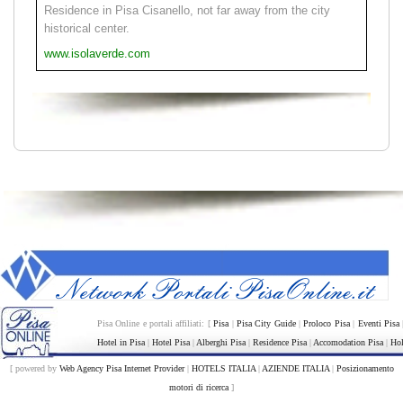
Residence in Pisa Cisanello, not far away from the city
historical center.
www.isolaverde.com
Pisa Online e portali affiliati: [
Pisa
|
Pisa City Guide
|
Proloco Pisa
|
Eventi Pisa
Hotel in Pisa
|
Hotel Pisa
|
Alberghi Pisa
|
Residence Pisa
|
Accomodation Pisa
|
Hol
[ powered by
Web Agency Pisa Internet Provider
|
HOTELS ITALIA
|
AZIENDE ITALIA
|
Posizionamento
motori di ricerca
]