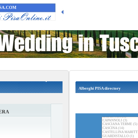
SA.COM
Alberghi PISA directory
ERA