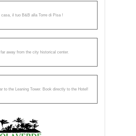
a casa, il tuo B&B alla Torre di Pisa !
far away from the city historical center.
ear to the Leaning Tower. Book directly to the Hotel!