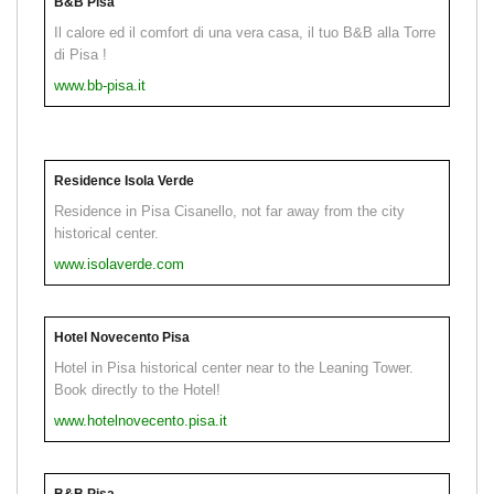
B&B Pisa
Il calore ed il comfort di una vera casa, il tuo B&B alla Torre
di Pisa !
www.bb-pisa.it
Residence Isola Verde
Residence in Pisa Cisanello, not far away from the city
historical center.
www.isolaverde.com
Hotel Novecento Pisa
Hotel in Pisa historical center near to the Leaning Tower.
Book directly to the Hotel!
www.hotelnovecento.pisa.it
B&B Pisa