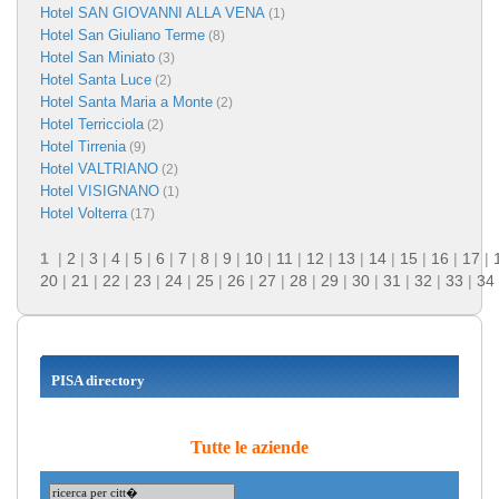
Hotel SAN GIOVANNI ALLA VENA
(1)
Hotel San Giuliano Terme
(8)
Hotel San Miniato
(3)
Hotel Santa Luce
(2)
Hotel Santa Maria a Monte
(2)
Hotel Terricciola
(2)
Hotel Tirrenia
(9)
Hotel VALTRIANO
(2)
Hotel VISIGNANO
(1)
Hotel Volterra
(17)
1
|
2
|
3
|
4
|
5
|
6
|
7
|
8
|
9
|
10
|
11
|
12
|
13
|
14
|
15
|
16
|
17
|
20
|
21
|
22
|
23
|
24
|
25
|
26
|
27
|
28
|
29
|
30
|
31
|
32
|
33
|
34
PISA directory
Tutte le aziende