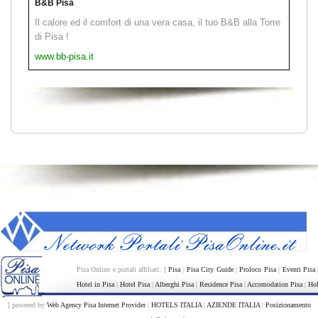
B&B Pisa
Il calore ed il comfort di una vera casa, il tuo B&B alla Torre
di Pisa !
www.bb-pisa.it
Pisa Online e portali affiliati: [
Pisa
|
Pisa City Guide
|
Proloco Pisa
|
Eventi Pisa
Hotel in Pisa
|
Hotel Pisa
|
Alberghi Pisa
|
Residence Pisa
|
Accomodation Pisa
|
Hol
[ powered by
Web Agency Pisa Internet Provider
|
HOTELS ITALIA
|
AZIENDE ITALIA
|
Posizionamento