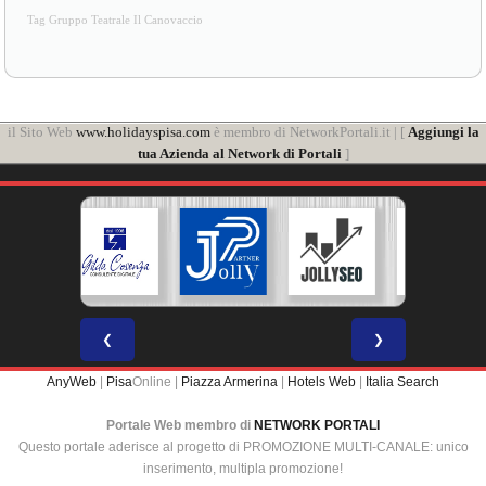
Tag Gruppo Teatrale Il Canovaccio
il Sito Web
www.holidayspisa.com
è membro di NetworkPortali.it | [
Aggiungi la
tua Azienda al Network di Portali
]
❮
❯
AnyWeb
|
Pisa
Online |
Piazza Armerina
|
Hotels Web
|
Italia Search
Portale Web membro di
NETWORK PORTALI
Questo portale aderisce al progetto di PROMOZIONE MULTI-CANALE: unico
inserimento, multipla promozione!