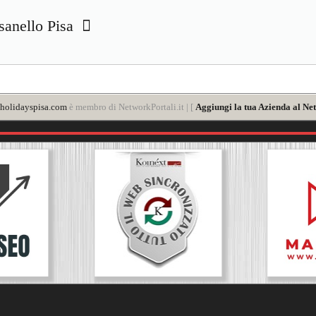
isanello Pisa
holidayspisa.com
è membro di NetworkPortali.it | [
Aggiungi la tua Azienda al Net