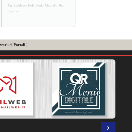
Tag Residence Isola Verde, Cisanello Pisa
ricettiva
work di Portali
]
❯