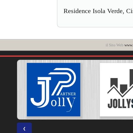
Residence Isola Verde, C
il Sito Web
www.
❮