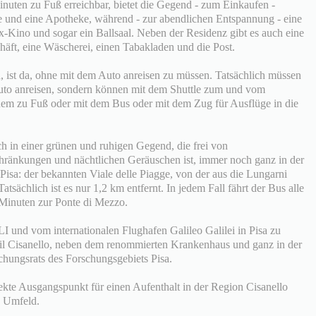
nuten zu Fuß erreichbar, bietet die Gegend - zum Einkaufen -
e und eine Apotheke, während - zur abendlichen Entspannung - eine
lex-Kino und sogar ein Ballsaal. Neben der Residenz gibt es auch eine
häft, eine Wäscherei, einen Tabakladen und die Post.
, ist da, ohne mit dem Auto anreisen zu müssen. Tatsächlich müssen
Auto anreisen, sondern können mit dem Shuttle zum und vom
uem zu Fuß oder mit dem Bus oder mit dem Zug für Ausflüge in die
ch in einer grünen und ruhigen Gegend, die frei von
änkungen und nächtlichen Geräuschen ist, immer noch ganz in der
isa: der bekannten Viale delle Piagge, von der aus die Lungarni
tsächlich ist es nur 1,2 km entfernt. In jedem Fall fährt der Bus alle
 Minuten zur Ponte di Mezzo.
LI und vom internationalen Flughafen Galileo Galilei in Pisa zu
teil Cisanello, neben dem renommierten Krankenhaus und ganz in der
hungsrats des Forschungsgebiets Pisa.
fekte Ausgangspunkt für einen Aufenthalt in der Region Cisanello
d Umfeld.