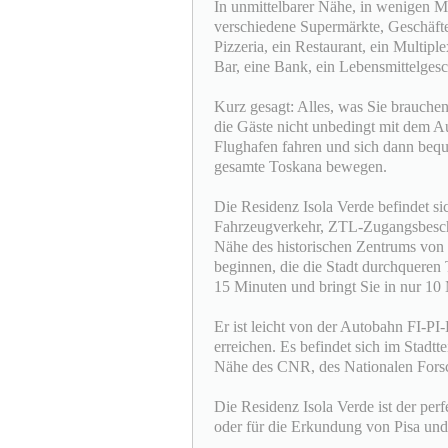
In unmittelbarer Nähe, in wenigen Mi
verschiedene Supermärkte, Geschäft
Pizzeria, ein Restaurant, ein Multip
Bar, eine Bank, ein Lebensmittelgesc
Kurz gesagt: Alles, was Sie brauchen
die Gäste nicht unbedingt mit dem 
Flughafen fahren und sich dann beq
gesamte Toskana bewegen.
Die Residenz Isola Verde befindet si
Fahrzeugverkehr, ZTL-Zugangsbeschr
Nähe des historischen Zentrums von P
beginnen, die die Stadt durchqueren Ta
15 Minuten und bringt Sie in nur 10
Er ist leicht von der Autobahn FI-PI-
erreichen. Es befindet sich im Stadt
Nähe des CNR, des Nationalen Forsc
Die Residenz Isola Verde ist der per
oder für die Erkundung von Pisa un