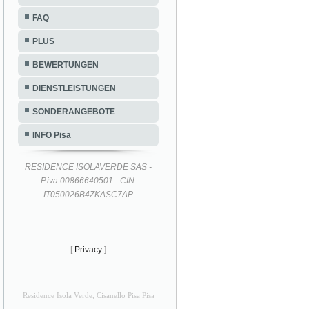
FAQ
PLUS
BEWERTUNGEN
DIENSTLEISTUNGEN
SONDERANGEBOTE
INFO Pisa
RESIDENCE ISOLAVERDE SAS -
P.iva 00866640501 - CIN:
IT050026B4ZKASC7AP
[
Privacy
]
Residence Isola Verde, Cisanello Pisa Pisa